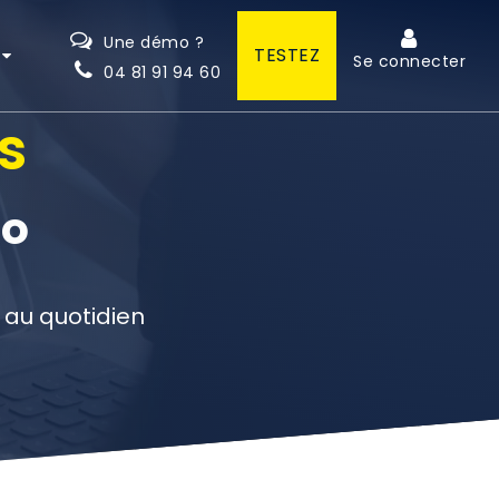
Une démo ?
TESTEZ
Se connecter
04 81 91 94 60
s
to
 au quotidien