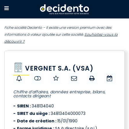
Fiche société Deciento – Il existe une version premium avec des
informations à valeur ajoutée sur cette société.
Souhaitez-vous la
découvrir ?
VERGNET S.A. (VSA)
Chiffre d’affaires, données entreprise, bilans,
contacts dirigeant
SIREN :
348134040
SIRET du siège :
34813404000073
Date de création :
15/01/1990
Forme juridique :
SA à directoire (s.a.i.)