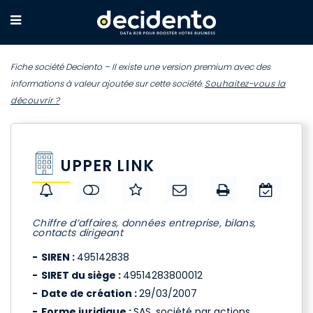
Fiche société Deciento – Il existe une version premium avec des
informations à valeur ajoutée sur cette société.
Souhaitez-vous la
découvrir ?
UPPER LINK
Chiffre d’affaires, données entreprise, bilans,
contacts dirigeant
SIREN :
495142838
SIRET du siège :
49514283800012
Date de création :
29/03/2007
Forme juridique :
SAS, société par actions