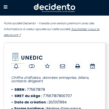
Fiche société Deciento – Il existe une version premium avec des
informations à valeur ajoutée sur cette société.
Souhaitez-vous la
découvrir ?
UNEDIC
Chiffre d’affaires, données entreprise, bilans,
contacts dirigeant
SIREN :
775671878
SIRET du siège :
77567187800707
Date de création :
20/01/1994
Forme juridique :
Régime d’assurance