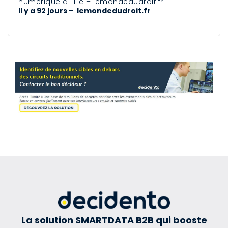
numérique à Lille – lemondedudroit.fr
Il y a 92 jours – lemondedudroit.fr
La solution SMARTDATA B2B qui booste