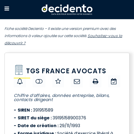
Fiche société Deciento – Il existe une version premium avec des
informations à valeur ajoutée sur cette société.
Souhaitez-vous la
découvrir ?
TGS FRANCE AVOCATS
Chiffre d’affaires, données entreprise, bilans,
contacts dirigeant
SIREN :
391951589
SIRET du siège :
39195158900376
Date de création :
29/11/1993
Forme juridique :
Société d’exercice libéral à