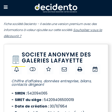
Fiche société Deciento – Il existe une version premium avec des
informations à valeur ajoutée sur cette société.
Souhaitez-vous la
découvrir ?
SOCIETE ANONYME DES
GALERIES LAFAYETTE
Chiffre d’affaires, données entreprise, bilans,
contacts dirigeant
SIREN :
542094065
SIRET du siège :
54209406500019
Date de création :
30/11/1954