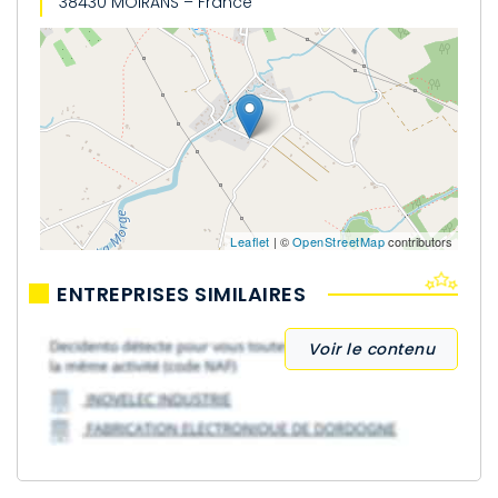
38430 MOIRANS – France
Leaflet
| ©
OpenStreetMap
contributors
ENTREPRISES SIMILAIRES
Voir le contenu