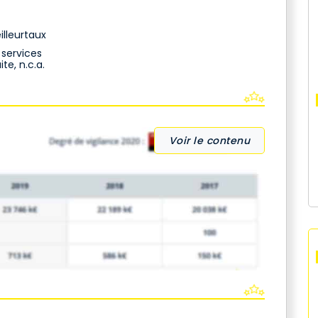
lleurtaux
 services
te, n.c.a.
Voir le contenu