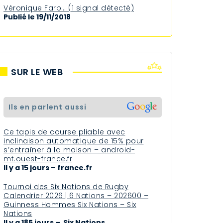
Véronique Farb… (1 signal détecté)
Publié le 19/11/2018
SUR LE WEB
ils en parlent aussi
Ce tapis de course pliable avec
inclinaison automatique de 15% pour
s’entraîner à la maison – android-
mt.ouest-france.fr
Il y a 15 jours – france.fr
Tournoi des Six Nations de Rugby
Calendrier 2026 | 6 Nations – 202600 –
Guinness Hommes Six Nations – Six
Nations
Il y a 185 jours – Six Nations