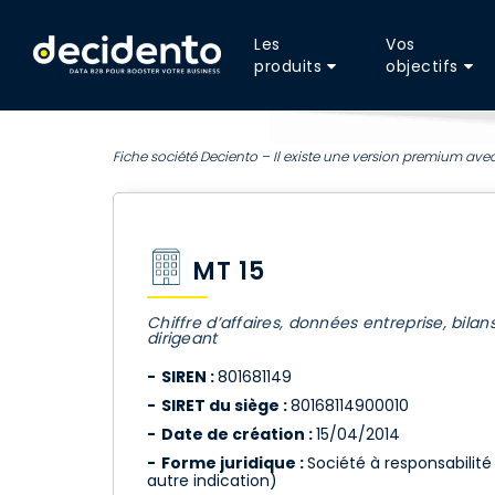
Les
Vos
produits
objectifs
Fiche société Deciento – Il existe une version premium avec
MT 15
Chiffre d’affaires, données entreprise, bilan
dirigeant
SIREN :
801681149
SIRET du siège :
80168114900010
Date de création :
15/04/2014
Forme juridique :
Société à responsabilité
autre indication)