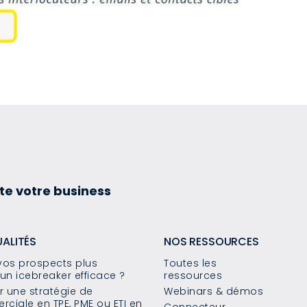
te votre business
UALITÉS
NOS RESSOURCES
os prospects plus
Toutes les
un icebreaker efficace ?
ressources
 une stratégie de
Webinars & démos
ciale en TPE, PME ou ETI en