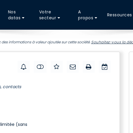
Nos
Votre
A
Ressources
datas
secteur
propos
 des informations à valeur ajoutée sur cette société.
Souhaitez-vous la déc
s, contacts
 limitée (sans