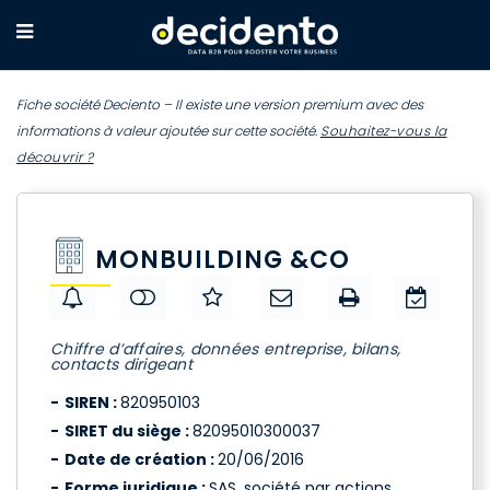
Fiche société Deciento – Il existe une version premium avec des
informations à valeur ajoutée sur cette société.
Souhaitez-vous la
découvrir ?
MONBUILDING &CO
Chiffre d’affaires, données entreprise, bilans,
contacts dirigeant
SIREN :
820950103
SIRET du siège :
82095010300037
Date de création :
20/06/2016
Forme juridique :
SAS, société par actions