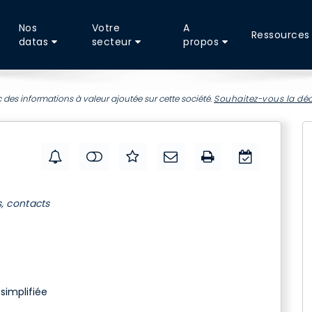
Nos
Votre
A
Ressources
datas
secteur
propos
 des informations à valeur ajoutée sur cette société.
Souhaitez-vous la déc
s, contacts
simplifiée