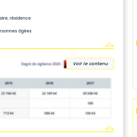
re, résidence
ersonnes âgées
Voir le contenu