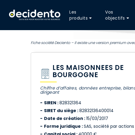
Les
Vos
produits
objectifs
Fiche société Deciento – Il existe une version premium avec
LES MAISONNEES DE
BOURGOGNE
Chiffre d’affaires, données entreprise, bilan
dirigeant
SIREN :
828321364
SIRET du siège :
82832136400014
Date de création :
15/03/2017
Forme juridique :
SAS, société par actions 
Capital social :
40000 €