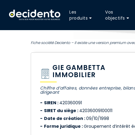
Les
Vos
produits
objectifs
Fiche société Deciento – Il existe une version premium avec
GIE GAMBETTA
IMMOBILIER
Chiffre d’affaires, données entreprise, bilan
dirigeant
SIREN :
420360091
SIRET du siège :
42036009100011
Date de création :
09/10/1998
Forme juridique :
Groupement d’intérêt 