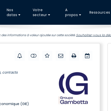
Nos
Votre
A
Ressources
datas
secteur
propos
 des informations à valeur ajoutée sur cette société.
Souhaitez-vous la déc
s, contacts
économique (GIE)