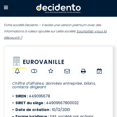
Fiche société Deciento – Il existe une version premium avec des
informations à valeur ajoutée sur cette société.
Souhaitez-vous la
découvrir ?
EUROVANILLE
Chiffre d’affaires, données entreprise, bilans,
contacts dirigeant
SIREN :
449095678
SIRET du siège :
44909567800032
Date de création :
10/12/2010
Forme juridique :
SAS, société par actions