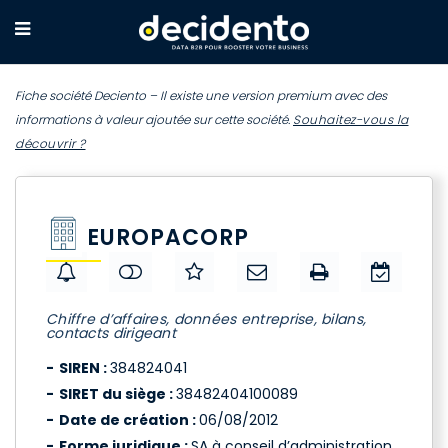
Fiche société Deciento – Il existe une version premium avec des
informations à valeur ajoutée sur cette société.
Souhaitez-vous la
découvrir ?
EUROPACORP
Chiffre d’affaires, données entreprise, bilans,
contacts dirigeant
SIREN :
384824041
SIRET du siège :
38482404100089
Date de création :
06/08/2012
Forme juridique :
SA à conseil d’administration