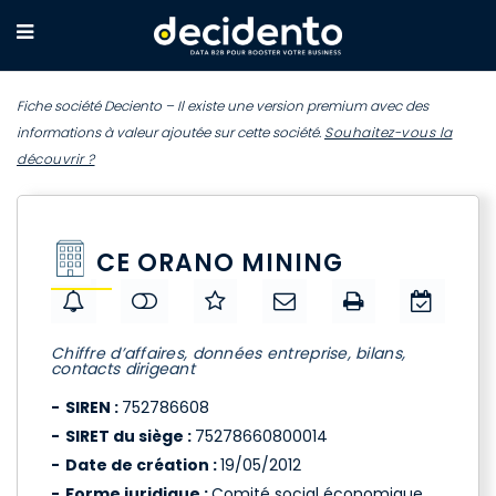
Fiche société Deciento – Il existe une version premium avec des
informations à valeur ajoutée sur cette société.
Souhaitez-vous la
découvrir ?
CE ORANO MINING
Chiffre d’affaires, données entreprise, bilans,
contacts dirigeant
SIREN :
752786608
SIRET du siège :
75278660800014
Date de création :
19/05/2012
Forme juridique :
Comité social économique