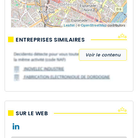
Leaflet
| ©
OpenStreetMap
contributors
ENTREPRISES SIMILAIRES
Voir le contenu
SUR LE WEB