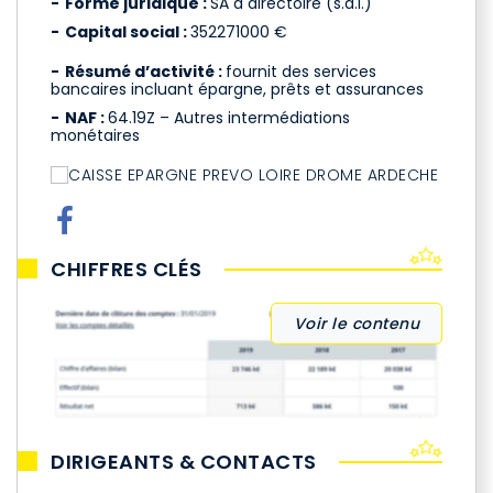
Forme juridique :
SA à directoire (s.a.i.)
Capital social :
352271000 €
Résumé d’activité :
fournit des services
bancaires incluant épargne, prêts et assurances
NAF :
64.19Z – Autres intermédiations
monétaires
CHIFFRES CLÉS
Voir le contenu
DIRIGEANTS & CONTACTS