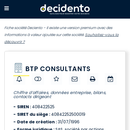
Fiche société Deciento – Il existe une version premium avec des
informations à valeur ajoutée sur cette société.
Souhaitez-vous la
découvrir ?
BTP CONSULTANTS
Chiffre d’affaires, données entreprise, bilans,
contacts dirigeant
SIREN :
408422525
SIRET du siège :
40842252500019
Date de création :
31/07/1996
Forme juridique :
SAS, société par actions