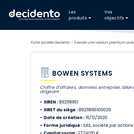
Les
Vos
produits
objectifs
Fiche société Deciento – Il existe une version premium avec
BOWEN SYSTEMS
Chiffre d’affaires, données entreprise, bilan
dirigeant
SIREN :
892118951
SIRET du siège :
89211895100029
Date de création :
16/12/2020
Forme juridique :
SAS, société par actions 
Capital social :
2374010 €