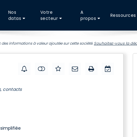
Nos
Votre
A
Ressources
datas
secteur
propos
 des informations à valeur ajoutée sur cette société.
Souhaitez-vous la déc
s, contacts
simplifiée