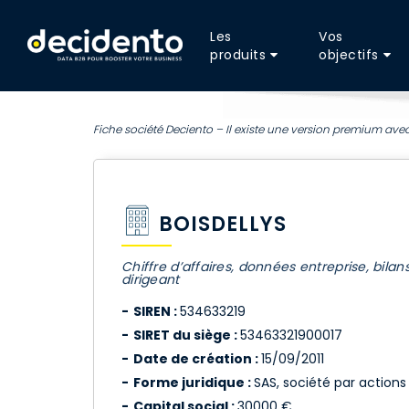
Les
Vos
produits
objectifs
Fiche société Deciento – Il existe une version premium avec
BOISDELLYS
Chiffre d’affaires, données entreprise, bilan
dirigeant
SIREN :
534633219
SIRET du siège :
53463321900017
Date de création :
15/09/2011
Forme juridique :
SAS, société par actions 
Capital social :
30000 €