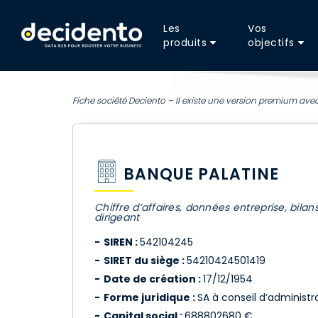
Les
Vos
produits
objectifs
Fiche société Deciento – Il existe une version premium avec
BANQUE PALATINE
Chiffre d’affaires, données entreprise, bilan
dirigeant
SIREN :
542104245
SIRET du siège :
54210424501419
Date de création :
17/12/1954
Forme juridique :
SA à conseil d’administrat
Capital social :
688802680 €