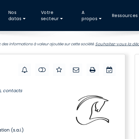
Nos
Votre
A
Ressources
datas
secteur
propos
 des informations à valeur ajoutée sur cette société.
Souhaitez-vous la déc
s, contacts
ion (s.a.i.)