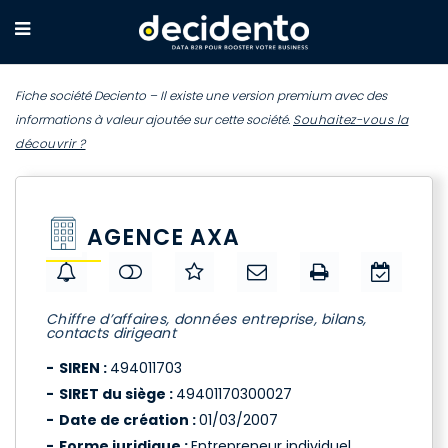
Fiche société Deciento – Il existe une version premium avec des
informations à valeur ajoutée sur cette société.
Souhaitez-vous la
découvrir ?
AGENCE AXA
Chiffre d’affaires, données entreprise, bilans,
contacts dirigeant
SIREN :
494011703
SIRET du siège :
49401170300027
Date de création :
01/03/2007
Forme juridique :
Entrepreneur individuel