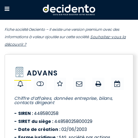
Fiche société Deciento – Il existe une version premium avec des
informations à valeur ajoutée sur cette société.
Souhaitez-vous la
découvrir ?
ADVANS
Chiffre d’affaires, données entreprise, bilans,
contacts dirigeant
SIREN :
448580258
SIRET du siège :
44858025800029
Date de création :
02/06/2003
Forme juridique :
SAS, société par actions