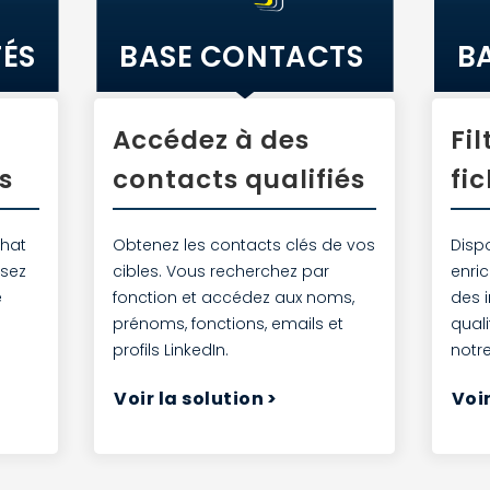
TÉS
BASE CONTACTS
B
Accédez à des
Fil
s
contacts qualifiés
fi
chat
Obtenez les contacts clés de vos
Disp
isez
cibles. Vous recherchez par
enri
e
fonction et accédez aux noms,
des 
prénoms, fonctions, emails et
quali
profils LinkedIn.
notr
Voir la solution
>
Voir