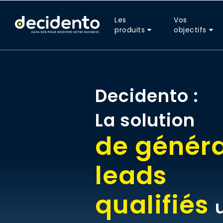
Les
Vos
produits
objectifs
Decidento :
La solution
de généra
leads
qualifiés