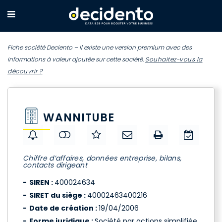
Fiche société Deciento – Il existe une version premium avec des
informations à valeur ajoutée sur cette société.
Souhaitez-vous la
découvrir ?
WANNITUBE
Chiffre d’affaires, données entreprise, bilans,
contacts dirigeant
SIREN :
400024634
SIRET du siège :
40002463400216
Date de création :
19/04/2006
Forme juridique :
Société par actions simplifiée