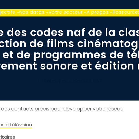
jectifs
Nos datas
Votre secteur
A propos
Ressource
e des codes naf de la cla
ction de films cinémato
 et de programmes de tél
rement sonore et édition
<< Retour aux classes NAF
z des contacts précis pour développer votre réseau.
 la télévision
itaires