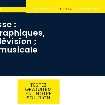
s
Une démo ?
TESTEZ
Se connecter
sse :
graphiques,
évision ;
 musicale
TESTEZ
GRATUITEM
ENT NOTRE
SOLUTION