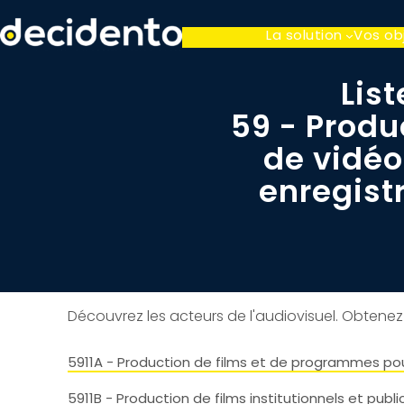
La solution
Vos ob
List
59 - Produ
de vidéo
enregist
Découvrez les acteurs de l'audiovisuel. Obtene
5911A - Production de films et de programmes pour
5911B - Production de films institutionnels et public